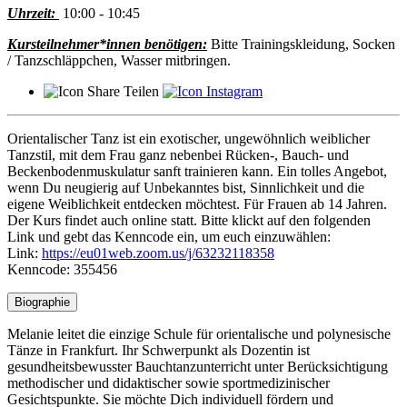
Uhrzeit:
10:00 - 10:45
Kursteilnehmer*innen benötigen:
Bitte Trainingskleidung, Socken
/ Tanzschläppchen, Wasser mitbringen.
Teilen
Orientalischer Tanz ist ein exotischer, ungewöhnlich weiblicher
Tanzstil, mit dem Frau ganz nebenbei Rücken-, Bauch- und
Beckenbodenmuskulatur sanft trainieren kann. Ein tolles Angebot,
wenn Du neugierig auf Unbekanntes bist, Sinnlichkeit und die
eigene Weiblichkeit entdecken möchtest. Für Frauen ab 14 Jahren.
Der Kurs findet auch online statt. Bitte klickt auf den folgenden
Link und gebt das Kenncode ein, um euch einzuwählen:
Link:
https://eu01web.zoom.us/j/63232118358
Kenncode: 355456
Biographie
Melanie leitet die einzige Schule für orientalische und polynesische
Tänze in Frankfurt. Ihr Schwerpunkt als Dozentin ist
gesundheitsbewusster Bauchtanzunterricht unter Berücksichtigung
methodischer und didaktischer sowie sportmedizinischer
Gesichtspunkte. Sie möchte Dich individuell fördern und