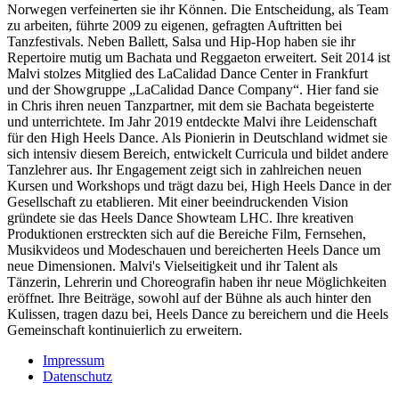
Norwegen verfeinerten sie ihr Können. Die Entscheidung, als Team
zu arbeiten, führte 2009 zu eigenen, gefragten Auftritten bei
Tanzfestivals. Neben Ballett, Salsa und Hip-Hop haben sie ihr
Repertoire mutig um Bachata und Reggaeton erweitert. Seit 2014 ist
Malvi stolzes Mitglied des LaCalidad Dance Center in Frankfurt
und der Showgruppe „LaCalidad Dance Company“. Hier fand sie
in Chris ihren neuen Tanzpartner, mit dem sie Bachata begeisterte
und unterrichtete. Im Jahr 2019 entdeckte Malvi ihre Leidenschaft
für den High Heels Dance. Als Pionierin in Deutschland widmet sie
sich intensiv diesem Bereich, entwickelt Curricula und bildet andere
Tanzlehrer aus. Ihr Engagement zeigt sich in zahlreichen neuen
Kursen und Workshops und trägt dazu bei, High Heels Dance in der
Gesellschaft zu etablieren. Mit einer beeindruckenden Vision
gründete sie das Heels Dance Showteam LHC. Ihre kreativen
Produktionen erstreckten sich auf die Bereiche Film, Fernsehen,
Musikvideos und Modeschauen und bereicherten Heels Dance um
neue Dimensionen. Malvi's Vielseitigkeit und ihr Talent als
Tänzerin, Lehrerin und Choreografin haben ihr neue Möglichkeiten
eröffnet. Ihre Beiträge, sowohl auf der Bühne als auch hinter den
Kulissen, tragen dazu bei, Heels Dance zu bereichern und die Heels
Gemeinschaft kontinuierlich zu erweitern.
Impressum
Datenschutz