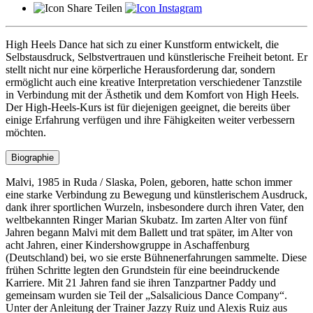
Teilen
High Heels Dance hat sich zu einer Kunstform entwickelt, die
Selbstausdruck, Selbstvertrauen und künstlerische Freiheit betont. Er
stellt nicht nur eine körperliche Herausforderung dar, sondern
ermöglicht auch eine kreative Interpretation verschiedener Tanzstile
in Verbindung mit der Ästhetik und dem Komfort von High Heels.
Der High-Heels-Kurs ist für diejenigen geeignet, die bereits über
einige Erfahrung verfügen und ihre Fähigkeiten weiter verbessern
möchten.
Biographie
Malvi, 1985 in Ruda / Slaska, Polen, geboren, hatte schon immer
eine starke Verbindung zu Bewegung und künstlerischem Ausdruck,
dank ihrer sportlichen Wurzeln, insbesondere durch ihren Vater, den
weltbekannten Ringer Marian Skubatz. Im zarten Alter von fünf
Jahren begann Malvi mit dem Ballett und trat später, im Alter von
acht Jahren, einer Kindershowgruppe in Aschaffenburg
(Deutschland) bei, wo sie erste Bühnenerfahrungen sammelte. Diese
frühen Schritte legten den Grundstein für eine beeindruckende
Karriere. Mit 21 Jahren fand sie ihren Tanzpartner Paddy und
gemeinsam wurden sie Teil der „Salsalicious Dance Company“.
Unter der Anleitung der Trainer Jazzy Ruiz und Alexis Ruiz aus