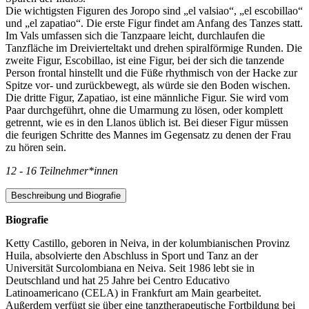
Die wichtigsten Figuren des Joropo sind „el valsiao“, „el escobillao“
und „el zapatiao“. Die erste Figur findet am Anfang des Tanzes statt.
Im Vals umfassen sich die Tanzpaare leicht, durchlaufen die
Tanzfläche im Dreivierteltakt und drehen spiralförmige Runden. Die
zweite Figur, Escobillao, ist eine Figur, bei der sich die tanzende
Person frontal hinstellt und die Füße rhythmisch von der Hacke zur
Spitze vor- und zurückbewegt, als würde sie den Boden wischen.
Die dritte Figur, Zapatiao, ist eine männliche Figur. Sie wird vom
Paar durchgeführt, ohne die Umarmung zu lösen, oder komplett
getrennt, wie es in den Llanos üblich ist. Bei dieser Figur müssen
die feurigen Schritte des Mannes im Gegensatz zu denen der Frau
zu hören sein.
12 - 16 Teilnehmer*innen
Beschreibung und Biografie
Biografie
Ketty Castillo, geboren in Neiva, in der kolumbianischen Provinz
Huila, absolvierte den Abschluss in Sport und Tanz an der
Universität Surcolombiana en Neiva. Seit 1986 lebt sie in
Deutschland und hat 25 Jahre bei Centro Educativo
Latinoamericano (CELA) in Frankfurt am Main gearbeitet.
Außerdem verfügt sie über eine tanztherapeutische Fortbildung bei