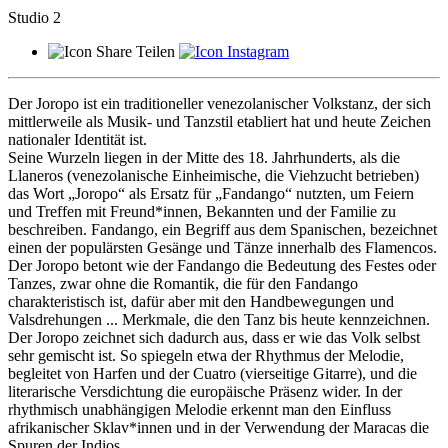
Studio 2
Teilen
Der Joropo ist ein traditioneller venezolanischer Volkstanz, der sich
mittlerweile als Musik- und Tanzstil etabliert hat und heute Zeichen
nationaler Identität ist.
Seine Wurzeln liegen in der Mitte des 18. Jahrhunderts, als die
Llaneros (venezolanische Einheimische, die Viehzucht betrieben)
das Wort „Joropo“ als Ersatz für „Fandango“ nutzten, um Feiern
und Treffen mit Freund*innen, Bekannten und der Familie zu
beschreiben. Fandango, ein Begriff aus dem Spanischen, bezeichnet
einen der populärsten Gesänge und Tänze innerhalb des Flamencos.
Der Joropo betont wie der Fandango die Bedeutung des Festes oder
Tanzes, zwar ohne die Romantik, die für den Fandango
charakteristisch ist, dafür aber mit den Handbewegungen und
Valsdrehungen ... Merkmale, die den Tanz bis heute kennzeichnen.
Der Joropo zeichnet sich dadurch aus, dass er wie das Volk selbst
sehr gemischt ist. So spiegeln etwa der Rhythmus der Melodie,
begleitet von Harfen und der Cuatro (vierseitige Gitarre), und die
literarische Versdichtung die europäische Präsenz wider. In der
rhythmisch unabhängigen Melodie erkennt man den Einfluss
afrikanischer Sklav*innen und in der Verwendung der Maracas die
Spuren der Indios.