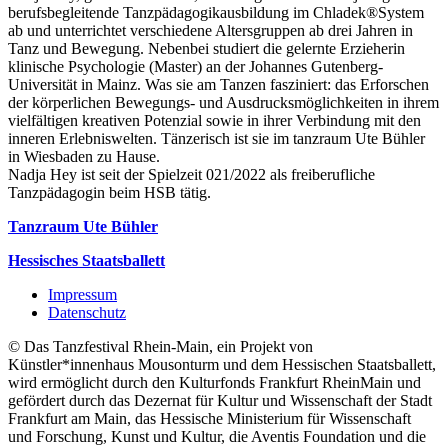
berufsbegleitende Tanzpädagogikausbildung im Chladek®System
ab und unterrichtet verschiedene Altersgruppen ab drei Jahren in
Tanz und Bewegung. Nebenbei studiert die gelernte Erzieherin
klinische Psychologie (Master) an der Johannes Gutenberg-
Universität in Mainz. Was sie am Tanzen fasziniert: das Erforschen
der körperlichen Bewegungs- und Ausdrucksmöglichkeiten in ihrem
vielfältigen kreativen Potenzial sowie in ihrer Verbindung mit den
inneren Erlebniswelten. Tänzerisch ist sie im tanzraum Ute Bühler
in Wiesbaden zu Hause.
Nadja Hey ist seit der Spielzeit 021/2022 als freiberufliche
Tanzpädagogin beim HSB tätig.
Tanzraum Ute Bühler
Hessisches Staatsballett
Impressum
Datenschutz
© Das Tanzfestival Rhein-Main, ein Projekt von
Künstler*innenhaus Mousonturm und dem Hessischen Staatsballett,
wird ermöglicht durch den Kulturfonds Frankfurt RheinMain und
gefördert durch das Dezernat für Kultur und Wissenschaft der Stadt
Frankfurt am Main, das Hessische Ministerium für Wissenschaft
und Forschung, Kunst und Kultur, die Aventis Foundation und die