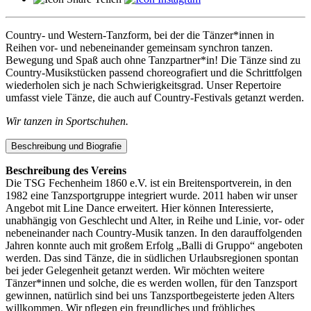
Country- und Western-Tanzform, bei der die Tänzer*innen in
Reihen vor- und nebeneinander gemeinsam synchron tanzen.
Bewegung und Spaß auch ohne Tanzpartner*in! Die Tänze sind zu
Country-Musikstücken passend choreografiert und die Schrittfolgen
wiederholen sich je nach Schwierigkeitsgrad. Unser Repertoire
umfasst viele Tänze, die auch auf Country-Festivals getanzt werden.
Wir tanzen in Sportschuhen.
Beschreibung und Biografie
Beschreibung des Vereins
Die TSG Fechenheim 1860 e.V. ist ein Breitensportverein, in den
1982 eine Tanzsportgruppe integriert wurde. 2011 haben wir unser
Angebot mit Line Dance erweitert. Hier können Interessierte,
unabhängig von Geschlecht und Alter, in Reihe und Linie, vor- oder
nebeneinander nach Country-Musik tanzen. In den darauffolgenden
Jahren konnte auch mit großem Erfolg „Balli di Gruppo“ angeboten
werden. Das sind Tänze, die in südlichen Urlaubsregionen spontan
bei jeder Gelegenheit getanzt werden. Wir möchten weitere
Tänzer*innen und solche, die es werden wollen, für den Tanzsport
gewinnen, natürlich sind bei uns Tanzsportbegeisterte jeden Alters
willkommen. Wir pflegen ein freundliches und fröhliches