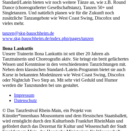
Standard/Latein bieten wir noch weitere Tänze an, wie z.B. Round
Dance (choreografierter Gesellschaftstanz), Tanzen 50+ und
Singletanzen. Und natürlich planen wir für die Zukunft noch
zusätzliche Tanzangebote wie West Coast Swing, Discofox und
vieles mehr.
tanzen@skg-bauschheim.de
www.skg-bauschheim.de/index.php/pages/tanzen
Ilona Lankuttis
Unsere Trainerin Ilona Lankuttis ist seit über 20 Jahren als
Tanztrainerin und Choreografin aktiv. Sie bringt ein breit gefächertes
Wissen und Kenntnisse in den verschiedensten Tanzrichtungen mit.
Neben dem klassischen Standard-/Latein-Programm bietet sie auch
Kurse in bekannten Modetänzen wie West Coast Swing, Discofox
oder Nightclub Two Step an. Mit sehr viel Geduld und Humor
werden die Tanzstunden bei uns gestaltet.
Impressum
Datenschutz
© Das Tanzfestival Rhein-Main, ein Projekt von
Künstler*innenhaus Mousonturm und dem Hessischen Staatsballett,
wird ermöglicht durch den Kulturfonds Frankfurt RheinMain und
gefördert durch das Dezernat für Kultur und Wissenschaft der Stadt